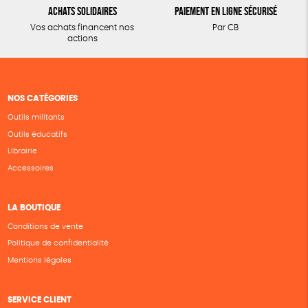
Achats solidaires
Paiement en ligne sécurisé
Vos achats financent nos
Par CB
actions
NOS CATÉGORIES
Outils militants
Outils éducatifs
Librairie
Accessoires
LA BOUTIQUE
Conditions de vente
Politique de confidentialité
Mentions légales
SERVICE CLIENT