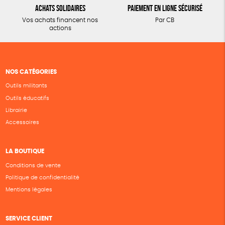
Achats solidaires
Paiement en ligne sécurisé
Vos achats financent nos
Par CB
actions
NOS CATÉGORIES
Outils militants
Outils éducatifs
Librairie
Accessoires
LA BOUTIQUE
Conditions de vente
Politique de confidentialité
Mentions légales
SERVICE CLIENT