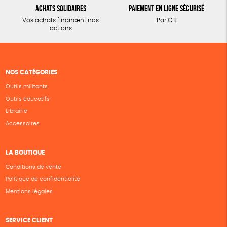
Achats solidaires
Paiement en ligne sécurisé
Vos achats financent nos
Par CB
actions
NOS CATÉGORIES
Outils militants
Outils éducatifs
Librairie
Accessoires
LA BOUTIQUE
Conditions de vente
Politique de confidentialité
Mentions légales
SERVICE CLIENT